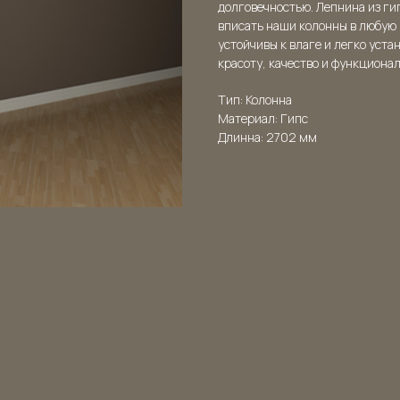
долговечностью. Лепнина из ги
вписать наши колонны в любую
устойчивы к влаге и легко уста
красоту, качество и функциона
Тип: Колонна
Материал: Гипс
Длинна: 2702 мм