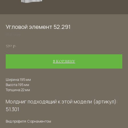
Угловой элемент 52.291
SKU:
52.291
530
р.
В КОРЗИНУ
Ширина 195 мм
Высота 195 мм
Толщина 22 мм
Молдниг подходящий к этой модели (артикул):
51.301
Вид профиля: С орнаментом