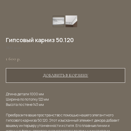
Гипсовый карниз 50.120
SKU:
50.120
1 600
р.
ДОБАВИТЬ В КОРЗИНУ
Длина детали 1000 мм
Ширина по потолку 122 мм
Высота по стене 143 мм
Преобразите ваше пространство с помощью нашего элегантного
гипсового карниза 50.120. Этот изысканный элемент декора добавит
вашему интерьеру утонченности и стиля. Его плавные линии и
изящные формы прекрасно сочетаются с различными стилями