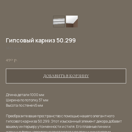
Гипсовый карниз 50.299
SKU:
50.299
490
р.
ДОБАВИТЬ В КОРЗИНУ
Длина детали 1000 мм
Ширина по потолку 37 мм
Высота по стене 45 мм
Преобразите ваше пространство с помощью нашего элегантного
гипсового карниза 50.299. Этот изысканный элемент декора добавит
вашему интерьеру утонченности и стиля. Его плавные линии и
изящные формы прекрасно сочетаются с различными стилями