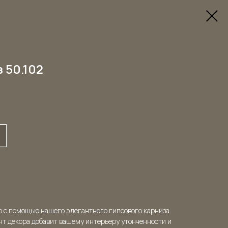
 50.102
о с помощью нашего элегантного гипсового карниза
нт декора добавит вашему интерьеру утонченности и