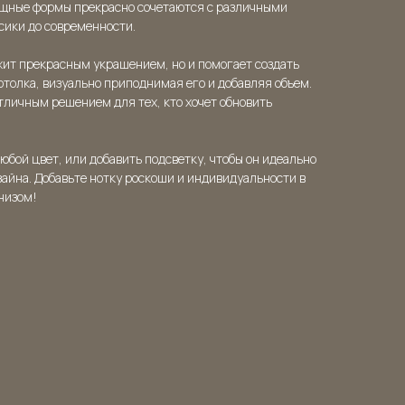
зящные формы прекрасно сочетаются с различными
сики до современности.
жит прекрасным украшением, но и помогает создать
толка, визуально приподнимая его и добавляя объем.
отличным решением для тех, кто хочет обновить
юбой цвет, или добавить подсветку, чтобы он идеально
айна. Добавьте нотку роскоши и индивидуальности в
низом!