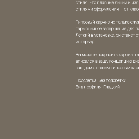
стиля. Его плавные линии и и
стилями оформления — от клас
Гипсовый карниз не только слу
гармоничное завершение для по
Легкий в установке, он станет 
интерьер.
Вы можете покрасить карниз в л
вписался в вашу концепцию диз
ваш дом с нашим гипсовым кар
Подсветка: Без подсветки
Вид профиля: Гладкий