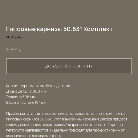
Гипсовые карнизы 50.631 Комплект
SKU:
50.631
3 000
р.
ДОБАВИТЬ В КОРЗИНУ
Карниз с орнаментом, без подсветки
Длина детали 1000 мм
Толщина 306 мм
Высота по стене 194 мм
Преобразите ваш интерьер с помощью нашего стильного комплекта
гипсовых карнизов 50.631. Этот изысканный элемент декора придаст
вашему помещению неповторимый шарм и элегантность. Карнизы
легко устанавливаются и идеально подходят для любых стилей — от
классического до современного.