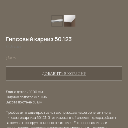
Гипсовый карниз 50.123
SKU:
50.123
360
р.
ДОБАВИТЬ В КОРЗИНУ
Длина детали 1000 мм
Ширина по потолку 30 мм
Высота по стене 30 мм
Преобразите ваше пространство с помощью нашего элегантного
гипсового карниза 50.123. Этот изысканный элемент декора добавит
вашему интерьеру утонченности и стиля. Его плавные линии и
изящные формы прекрасно сочетаются с различными стилями