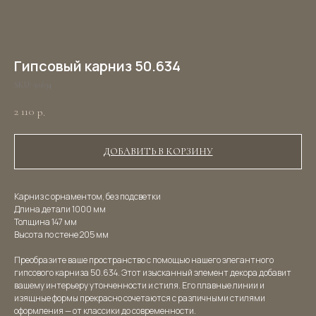
Гипсовый карниз 50.634
SKU:
50.634
2 110
р.
ДОБАВИТЬ В КОРЗИНУ
Карниз с орнаментом, без подсветки
Длина детали 1000 мм
Толщина 147 мм
Высота по стене 205 мм
Преобразите ваше пространство с помощью нашего элегантного
гипсового карниза 50.634. Этот изысканный элемент декора добавит
вашему интерьеру утонченности и стиля. Его плавные линии и
изящные формы прекрасно сочетаются с различными стилями
оформления — от классики до современности.