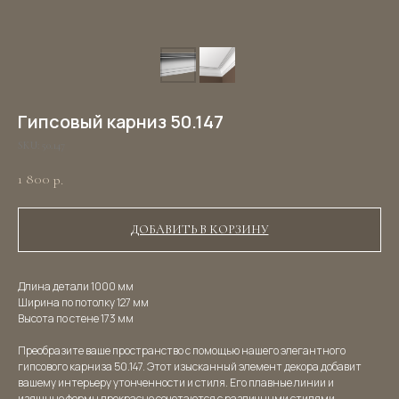
Гипсовый карниз 50.147
SKU:
50.147
1 800
р.
ДОБАВИТЬ В КОРЗИНУ
Длина детали 1000 мм
Ширина по потолку 127 мм
Высота по стене 173 мм
Преобразите ваше пространство с помощью нашего элегантного
гипсового карниза 50.147. Этот изысканный элемент декора добавит
вашему интерьеру утонченности и стиля. Его плавные линии и
изящные формы прекрасно сочетаются с различными стилями