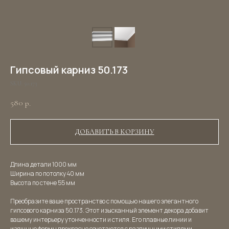
Гипсовый карниз 50.173
SKU:
50.173
580
р.
ДОБАВИТЬ В КОРЗИНУ
Длина детали 1000 мм
Ширина по потолку 40 мм
Высота по стене 55 мм
Преобразите ваше пространство с помощью нашего элегантного
гипсового карниза 50.173. Этот изысканный элемент декора добавит
вашему интерьеру утонченности и стиля. Его плавные линии и
изящные формы прекрасно сочетаются с различными стилями