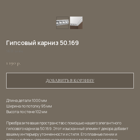
Гипсовый карниз 50.169
SKU:
50.169
1 190
р.
ДОБАВИТЬ В КОРЗИНУ
Длина детали 1000 мм
Ширина по потолку 95 мм
Высота по стене 102 мм
Преобразите ваше пространство с помощью нашего элегантного
гипсового карниза 50.169. Этот изысканный элемент декора добавит
вашему интерьеру утонченности и стиля. Его плавные линии и
изящные формы прекрасно сочетаются с различными стилями