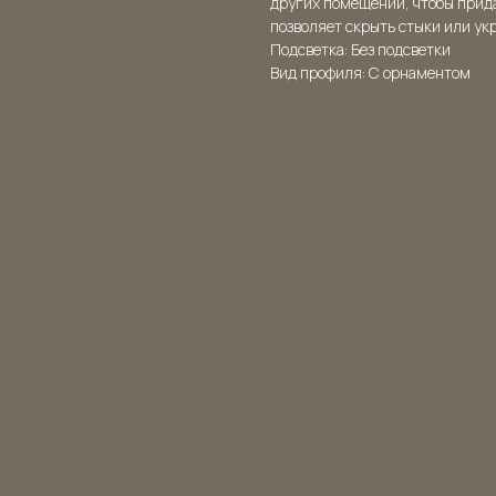
других помещений, чтобы прид
позволяет скрыть стыки или ук
Подсветка: Без подсветки
Вид профиля: С орнаментом