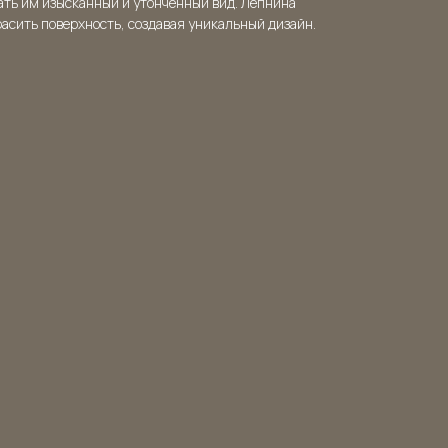
ать им изысканный и утончённый вид. Лепнина
расить поверхность, создавая уникальный дизайн.