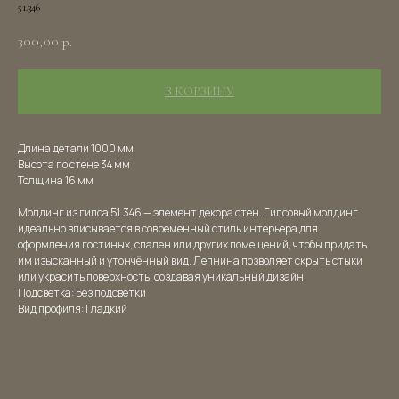
51.346
300,00
р.
В КОРЗИНУ
Длина детали 1000 мм
Высота по стене 34 мм
Толщина 16 мм
Молдинг из гипса 51.346 — элемент декора стен. Гипсовый молдинг
идеально вписывается в современный стиль интерьера для
оформления гостиных, спален или других помещений, чтобы придать
им изысканный и утончённый вид. Лепнина позволяет скрыть стыки
или украсить поверхность, создавая уникальный дизайн.
Подсветка: Без подсветки
Вид профиля: Гладкий