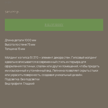
51.370
540,00
р.
В КОРЗИНУ
Длина детали 1000 мм
Высота по стене 75 мм
Толщина 15 мм
Молдинг из гипса 51.370 — элемент декора стен. Гипсовый молдинг
идеально вписывается в современный стиль интерьера для
оформления гостиных, спален или других помещений, чтобы придать
им изысканный и утончённый вид. Лепнина позволяет скрыть стыки
или украсить поверхность, создавая уникальный дизайн.
Подсветка: Без подсветки
Вид профиля: Гладкий