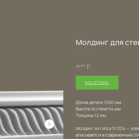
Молдинг для стен
SKU:
51.324
400
р.
В КОРЗИНУ
Длина детали 1000 мм
Высота по стене 54 мм
Толщина 12 мм
Молдинг из гипса 51.324 — эле
вписывается в современный ст