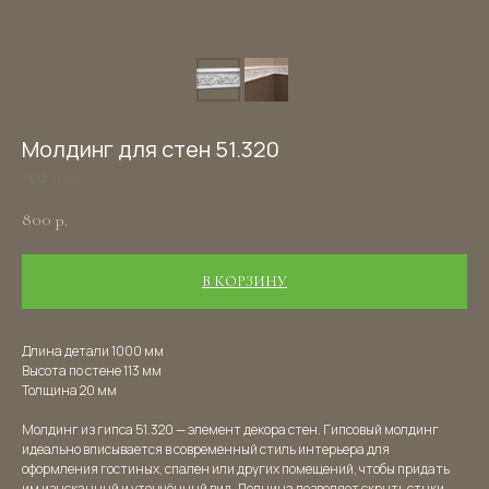
Молдинг для стен 51.320
SKU:
51.320
800
р.
В КОРЗИНУ
Длина детали 1000 мм
Высота по стене 113 мм
Толщина 20 мм
Молдинг из гипса 51.320 — элемент декора стен. Гипсовый молдинг
идеально вписывается в современный стиль интерьера для
оформления гостиных, спален или других помещений, чтобы придать
им изысканный и утончённый вид. Лепнина позволяет скрыть стыки