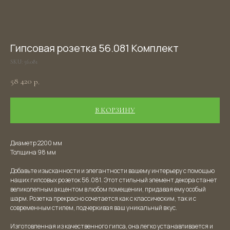
Гипсовая розетка 56.081 Комплект
SKU:
56.081
58 420
р.
В КОРЗИНУ
Диаметр 2200 мм
Толщина 98 мм
Добавьте изысканности и элегантности вашему интерьеру с помощью
наших гипсовых розеток 56.081. Этот стильный элемент декора станет
великолепным акцентом в любом помещении, придавая ему особый
шарм. Розетка прекрасно сочетается как с классическим, так и с
современным стилем, подчеркивая ваш уникальный вкус.
Изготовленная из качественного гипса, она легко устанавливается и