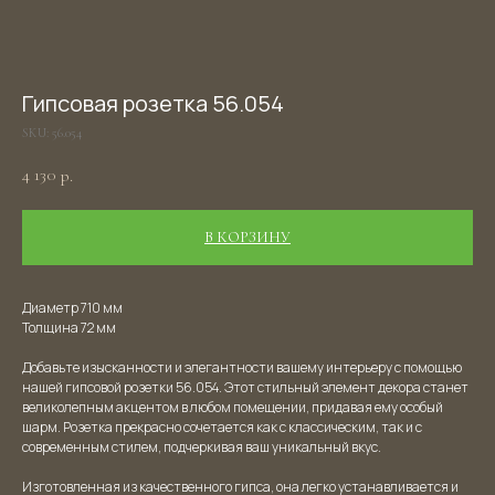
Гипсовая розетка 56.054
SKU:
56.054
4 130
р.
В КОРЗИНУ
Диаметр 710 мм
Толщина 72 мм
Добавьте изысканности и элегантности вашему интерьеру с помощью
нашей гипсовой розетки 56.054. Этот стильный элемент декора станет
великолепным акцентом в любом помещении, придавая ему особый
шарм. Розетка прекрасно сочетается как с классическим, так и с
современным стилем, подчеркивая ваш уникальный вкус.
Изготовленная из качественного гипса, она легко устанавливается и