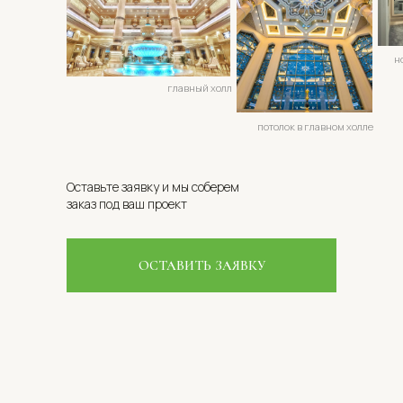
н
главный холл
потолок в главном холле
Оставьте заявку и мы соберем
заказ под ваш проект
ОСТАВИТЬ ЗАЯВКУ