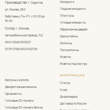
Молдинги
Производство:
г. Саратов,
Гладкие молдинги
ул. Рахова, 280
Плинтусы
Работаем с Пн-Пт. с 10:00 до
18:00
Угловые элементы
Склад:
г. Москва,
Обрамление дверей
Автомобильный проезд, 7с2
Кронштейны
ИНН 054801616217
Колонны
ОГРН 319645100102706
Полуколонны
Розетки
Розетки под люстру
ИНФОРМАЦИЯ
Кессоны и купола
Статьи
Декоративные камины
О нас
Орнаменты
Дизайнерам
Гипсовые 3D-панели
Доставка по России
Гипсовые 3D-панели Волна