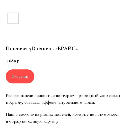
ДОСТАВКА
Мы обеспечиваем
быструю и безопасную
Гипсовая 3D панель «БРАЙС»
доставку 3D панелей по
всей России и странам
СНГ. Как мы это делаем?
4 680
р.
Индивидуальная
упаковка:
Каждое
изделие упаковано и
тщательно защищено,
В корзину
чтобы избежать
повреждений. Мы
разработали
уникальный короб для
Рельеф панели полностью повторяет природный узор скалы
транспортировки
ваших заказов, чтобы
в Крыму, создавая эффект натурального камня.
гарантировать
сохранность панелей
в пути.
Панно состоит из разных моделей, которые не повторяются
и образуют единую картину.
Собственная
служба доставки: