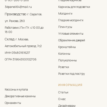
8-937-266-0-266
Гладкие карнизы
3dpaneli64@mail.ru
Карнизы для подсветки
Молдинги
Производство:
г. Саратов,
Гладкие молдинги
ул. Рахова, 280
Плинтусы
Работаем с Пн-Пт. с 10:00 до
18:00
Угловые элементы
Склад:
г. Москва,
Обрамление дверей
Автомобильный проезд, 7с2
Кронштейны
ИНН 054801616217
Колонны
ОГРН 319645100102706
Полуколонны
Розетки
Розетки под люстру
ИНФОРМАЦИЯ
Кессоны и купола
Статьи
Декоративные камины
О нас
Орнаменты
Дизайнерам