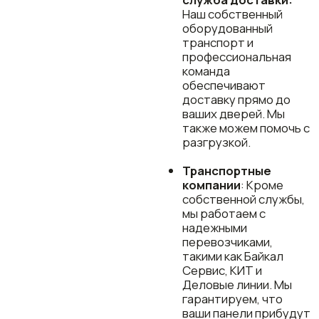
решений срок
изготовления может
составлять до 1-ого
месяца.
Экспресс-
изготовление:
В
особых случаях мы
готовы рассмотреть
возможность
ускоренного
производства. Мы
постараемся
максимально учесть
ваши сроки и
предложить
решение, которое
будет
соответствовать
вашим
потребностям.
Доверьтесь нам —
мы сделаем всё,
чтобы ваш проект
был завершен
вовремя.