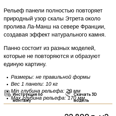
Инструкция по
Скачать 3D
Max глубина рельефа: 170 мм
монтажу
модель
22 800 р.
м2
В корзину
Сделать Расчет
ДОСТАВКА
Мы обеспечиваем
быструю и безопасную
доставку 3D панелей по
всей России и странам