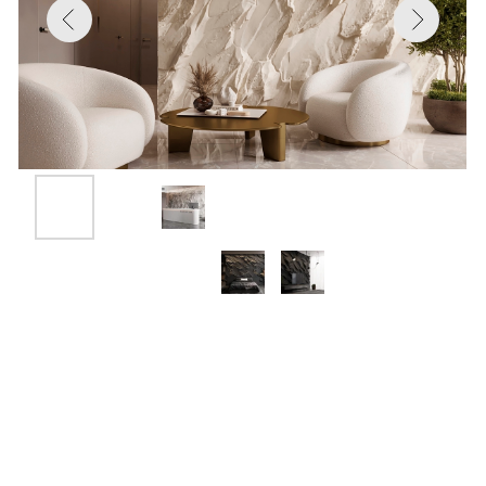
Рельеф панели полностью повторяет
природный узор скалы Этрета около
пролива Ла-Манш на севере Франции,
создавая эффект натурального камня.
Панно состоит из разных моделей,
которые не повторяются и образуют
единую картину.
Размеры: не правильной формы
Вес 1 панели: 10 кг
Min глубина рельефа: 20 мм