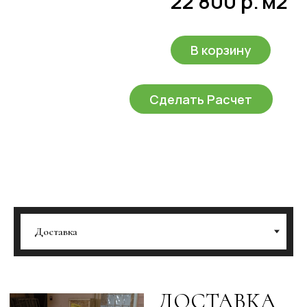
СНГ. Как мы это делаем?
Индивидуальная
упаковка:
Каждое
изделие упаковано и
тщательно защищено,
чтобы избежать
повреждений. Мы
разработали
уникальный короб для
транспортировки
ваших заказов, чтобы
гарантировать
сохранность панелей
в пути.
Собственная
служба доставки:
Наш собственный
оборудованный
транспорт и
профессиональная
команда
обеспечивают
доставку прямо до
ваших дверей. Мы
также можем помочь с
разгрузкой.
Транспортные
компании
: Кроме