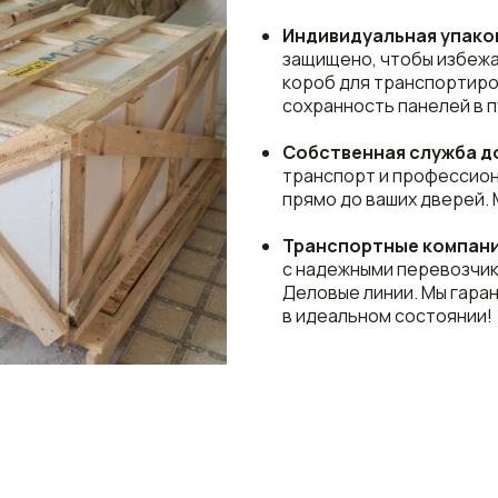
Индивидуальная упако
защищено, чтобы избежа
короб для транспортиро
сохранность панелей в п
Собственная служба д
транспорт и профессио
прямо до ваших дверей. 
Транспортные компан
с надежными перевозчика
Деловые линии. Мы гаран
в идеальном состоянии!
СРОКИ И
СЕРТИФИ