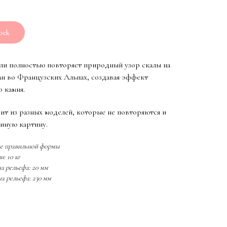
tock
ли полностью повторяет природный узор скалы на
н во Французских Альпах, создавая эффект
о камня.
ит из разных моделей, которые не повторяются и
иную картину.
не правильной формы
и: 10 кг
а рельефа: 20 мм
а рельефа: 230 мм