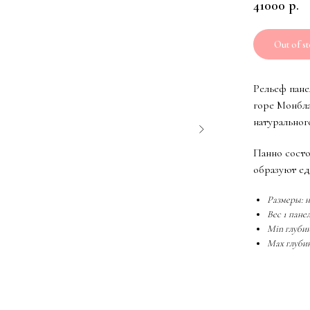
41000
р.
Out of s
Рельеф пане
горе Монбла
натуральног
Панно состо
образуют ед
Размеры: 
Вес 1 панел
Min глубин
Max глубин