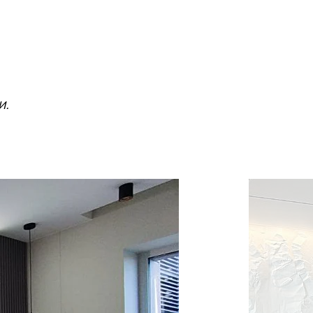
изделия создаются из
готовления:
Мы гарантируем изготовление
риалов, которые соответствуют
течение 2-х недель.
езопасности.
зы:
Для уникальных проектов и
шений срок изготовления может составлять
и.
ие:
В особых случаях мы готовы рассмотреть
ого производства. Мы постараемся
ши сроки и предложить решение, которое
ь вашим потребностям. Доверьтесь нам — мы
ш проект был завершен вовремя.