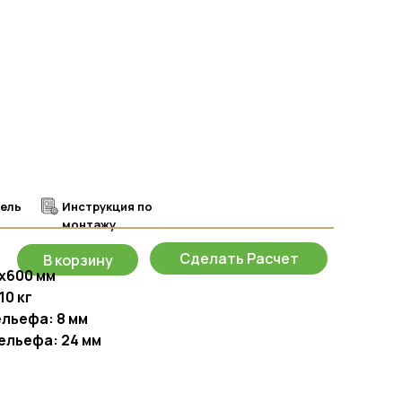
дель
Инструкция по
монтажу
Сделать Расчет
В корзину
х600 мм
10 кг
ельефа: 8 мм
ельефа: 24 мм