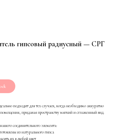
тель гипсовый радиусный — СРГ
tock
деально подходит для тех случаев, когда необходимо аккуратно
 помещения, придавая пространству мягкий и сглаженный вид.
нашего соединительного элемента:
готовлены из натурального гипса
сить их в любой цвет