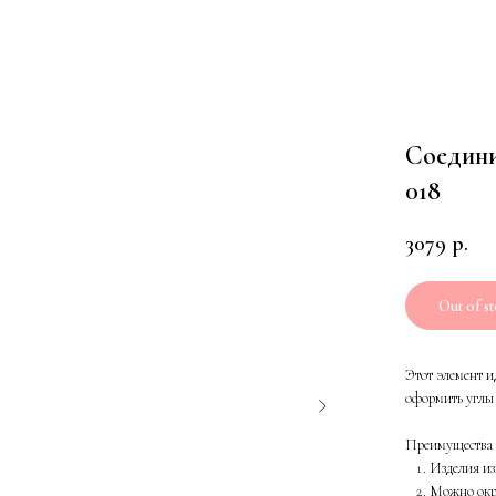
Соедини
018
3079
р.
Out of s
Этот элемент и
оформить углы
Преимущества 
Изделия из
Можно окра