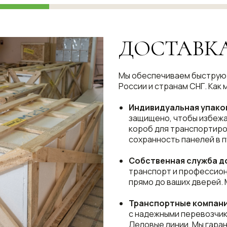
ДОСТАВК
Мы обеспечиваем быструю 
России и странам СНГ. Как 
Индивидуальная упако
защищено, чтобы избежа
короб для транспортиро
сохранность панелей в п
Собственная служба д
транспорт и профессио
прямо до ваших дверей. 
Транспортные компан
с надежными перевозчика
Деловые линии. Мы гаран