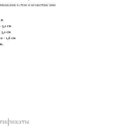
имыкание к стене и незаметные швы
 м
5,1 см
5,1 см
а - 1,6 см
м.
тификаты