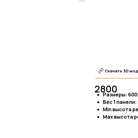
Скачать 3D мо
2800
Размеры: 600
Вес 1 панели: 
Min высота р
Max высота р